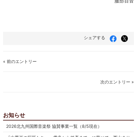
服部百音
Facebook
X（
シェアする
で
Twit
シ
で
ェ
シ
ア
ェ
« 前のエントリー
す
ア
る
す
る
次のエントリー »
お知らせ
2026北九州国際音楽祭 協賛事業一覧（8/5現在）