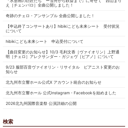
『水墨画の巨匠たち ー雪舟から鉄斎まで』に寄せて 西山まり
え［チェンバロ］全曲公開しました！
奇跡のチェロ・アンサンブル 全曲公開しました！
【申込終了コンサートあり】hibikiこども未来シート 受付状況
について
hibikiこども未来シート 申込受付について
【曲目変更のお知らせ】10/3 毛利文香［ヴァイオリン］上野通
明［チェロ］アレクサンダー・ガジェヴ［ピアノ］について
9/23 服部百音ヴァイオリン・リサイタル ピアニスト変更のお
知らせ
北九州市立響ホール公式X アカウント統合のお知らせ
北九州市立響ホール 公式Instagram・Facebookを始めました
2026北九州国際音楽祭 公演詳細の公開
検索