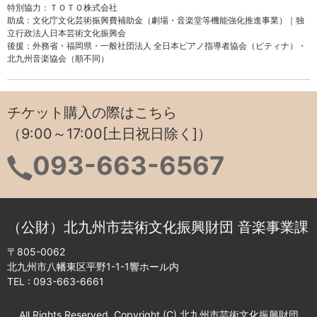
特別協力：ＴＯＴＯ株式会社
助成：文化庁文化芸術振興費補助金（劇場・音楽堂等機能強化推進事業）｜独
立行政法人日本芸術文化振興会
後援：外務省・福岡県・一般社団法人 全日本ピアノ指導者協会（ピティナ）・
北九州音楽協会（順不同）
チケット購入の際はこちら
（9:00～17:00[土日祝日除く]）
093-663-6567
（公財）北九州市芸術文化振興財団 音楽事業課
〒805-0062
北九州市八幡東区平野1-1-1響ホール内
TEL :
093-663-6661
All Rights Reserved, Copyright (C) 北九州市芸術文化振興財団