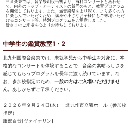
当音楽祭では、音楽祭創設当初より、有料コンサートとあわせ
て、内外のトップ・アーティストの賛同のもと、教育プログラム
を開催しております。また、当音楽祭をより深く、より多くの方
に楽しんでいただくため、講座や小さなお子様にもご来場いただ
けるコンサート等、特別プログラムをご用意しました。
皆さまのご来場を心よりお待ちしております。
中学生の鑑賞教室1・2
北九州国際音楽祭では、未就学児から中学生を対象に、本
格的なコンサートを体験することで、音楽の素晴らしさを
感じてもらうプログラムを長年に渡り続けています。な
お、参加校指定のため、
一般の方はご入場いただけませ
ん
。あしからずご了承ください。
２０２６年９月２４日(木） 北九州市立響ホール（参加校
指定）
服部百音[ヴァイオリン]